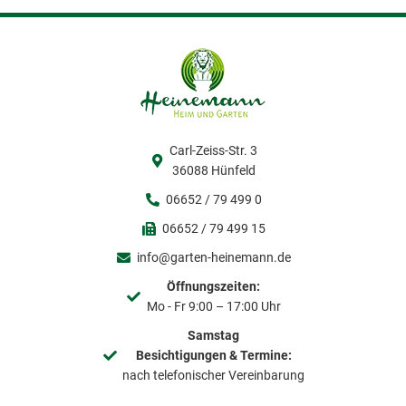
eit
odus
Carl-Zeiss-Str. 3
36088 Hünfeld
06652 / 79 499 0
06652 / 79 499 15
dus
info@garten-heinemann.de
Öffnungszeiten:
Mo - Fr 9:00 – 17:00 Uhr
Samstag
Besichtigungen & Termine:
nach telefonischer Vereinbarung