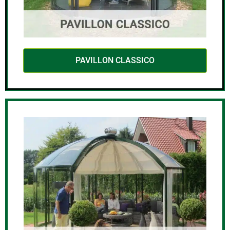
eit
odus
PAVILLON CLASSICO
dus