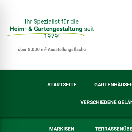
Zum
Inhalt
springen
Ihr Spezialist für die
Heim- & Gartengestaltung
seit
1979!
2
über 8.000 m
Ausstellungsfläche
STARTSEITE
GARTENHÄUSE
VERSCHIEDENE GELÄ
ehinderungsmodus
MARKISEN
TERRASSENÜB