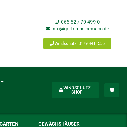
066 52 / 79 499 0
info@garten-heinemann.de
Windschutz: 0179 4411556
WINDSCHUTZ
SHOP
RGÄRTEN
GEWÄCHSHÄUSER