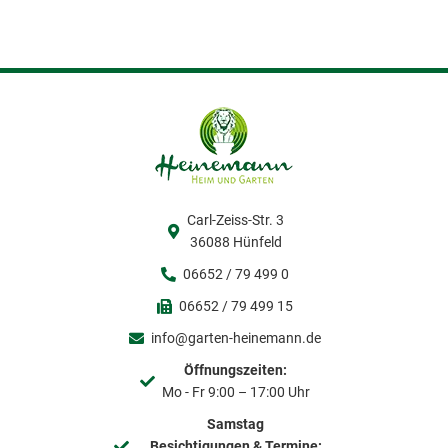
eit
odus
Carl-Zeiss-Str. 3
36088 Hünfeld
06652 / 79 499 0
dus
06652 / 79 499 15
info@garten-heinemann.de
Öffnungszeiten:
Mo - Fr 9:00 – 17:00 Uhr
Samstag
Besichtigungen & Termine: