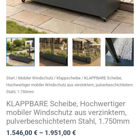
eit
odus
Start
/
Mobiler Windschutz
/
Klappscheibe
/ KLAPPBARE Scheibe,
Hochwertiger mobiler Windschutz aus verzinktem, pulverbeschichtetem
dus
Stahl, 1.750mm
KLAPPBARE Scheibe, Hochwertiger
mobiler Windschutz aus verzinktem,
pulverbeschichtetem Stahl, 1.750mm
1.546,00
€
–
1.951,00
€