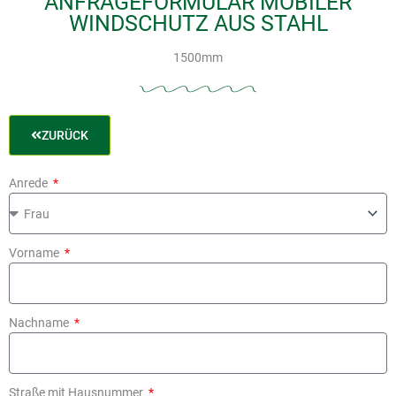
ANFRAGEFORMULAR MOBILER
WINDSCHUTZ AUS STAHL
heit
1500mm
Modus
ZURÜCK
Anrede
odus
Vorname
Nachname
Straße mit Hausnummer