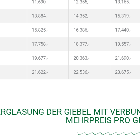
11.690,-
12.355,-
13.165,-
13.884,-
14.352,-
15.319,-
15.825,-
16.386,-
17.440,-
17.758,-
18.377,-
19.557,-
19.677,-
20.363,-
21.690,-
21.622,-
22.536,-
23.675,-
RGLASUNG DER GIEBEL MIT VERBU
MEHRPREIS PRO GIE