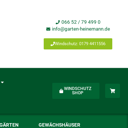
066 52 / 79 499 0
info@garten-heinemann.de
Windschutz: 0179 4411556
WINDSCHUTZ
SHOP
RGÄRTEN
GEWÄCHSHÄUSER