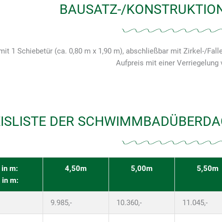
BAUSATZ-/KONSTRUKTIO
it 1 Schiebetür (ca. 0,80 m x 1,90 m), abschließbar mit Zirkel-/Fal
Aufpreis mit einer Verriegelung
ISLISTE DER SCHWIMMBADÜBERDA
 in m:
4,50m
5,00m
5,50m
 in m:
9.985,-
10.360,-
11.045,-