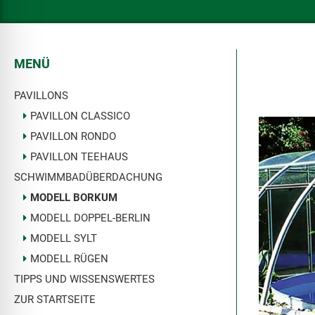
l für Anfallsicherheit
-freundlicher Modus
MENÜ
PAVILLONS
dheitsmodus
PAVILLON CLASSICO
PAVILLON RONDO
PAVILLON TEEHAUS
psie-sicherer Modus
SCHWIMMBADÜBERDACHUNG
MODELL BORKUM
MODELL DOPPEL-BERLIN
MODELL SYLT
MODELL RÜGEN
TIPPS UND WISSENSWERTES
ZUR STARTSEITE