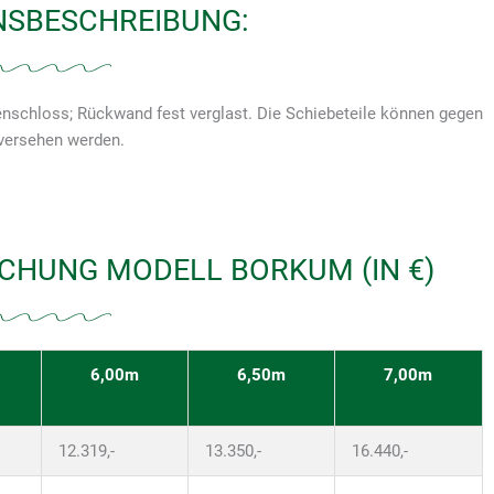
NSBESCHREIBUNG:
lenschloss; Rückwand fest verglast. Die Schiebeteile können gegen
 versehen werden.
CHUNG MODELL BORKUM (IN €)
6,00m
6,50m
7,00m
12.319,-
13.350,-
16.440,-