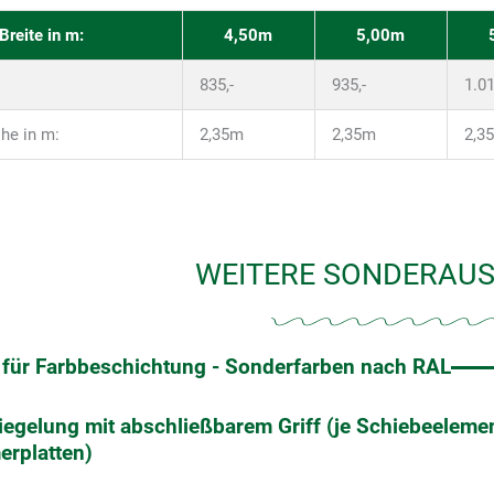
Breite in m:
4,50m
5,00m
835,-
935,-
1.01
he in m:
2,35m
2,35m
2,3
WEITERE SONDERAU
 für Farbbeschichtung - Sonderfarben nach RAL
iegelung mit abschließbarem Griff (je Schiebeelemen
rplatten)