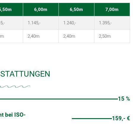
5,50m
6,00m
6,50m
7,00m
5,-
1.145,-
1.240,-
1.395,-
5m
2,40m
2,40m
2,50m
SSTATTUNGEN
15 %
t bei ISO-
159,- €