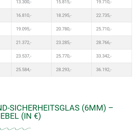
13.300,-
15.815,-
19.710,-
16.810,-
18.295,-
22.735,-
19.095,-
20.780,-
25.710,-
21.372,-
23.285,-
28.766,-
23.537,-
25.770,-
33.342,-
25.584,-
28.293,-
36.192,-
ND-SICHERHEITSGLAS (6MM) –
BEL (IN €)