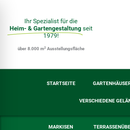
Zum
Inhalt
springen
Ihr Spezialist für die
Heim- & Gartengestaltung
seit
1979!
2
über 8.000 m
Ausstellungsfläche
STARTSEITE
GARTENHÄUSE
VERSCHIEDENE GELÄ
ehinderungsmodus
MARKISEN
TERRASSENÜB