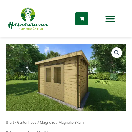
Zum
Inhalt
springen
Magnolie
3x2m
Menge
dus
Start
/
Gartenhaus
/
Magnolie
/ Magnolie 3x2m