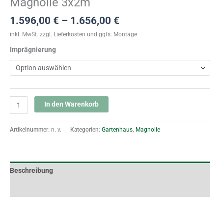
Magnolie 3x2m
eit
1.596,00
€
–
1.656,00
€
inkl. MwSt.
zzgl. Lieferkosten und ggfs. Montage
Imprägnierung
odus
In den Warenkorb
Artikelnummer:
n. v.
Kategorien:
Gartenhaus
,
Magnolie
dus
Beschreibung
Zusätzliche Informationen