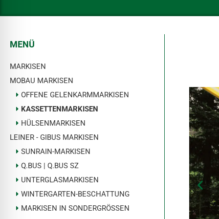
l für Anfallsicherheit
-freundlicher Modus
MENÜ
MARKISEN
dheitsmodus
MOBAU MARKISEN
OFFENE GELENKARMMARKISEN
KASSETTENMARKISEN
psie-sicherer Modus
HÜLSENMARKISEN
LEINER - GIBUS MARKISEN
SUNRAIN-MARKISEN
Q.BUS | Q.BUS SZ
UNTERGLASMARKISEN
WINTERGARTEN-BESCHATTUNG
MARKISEN IN SONDERGRÖSSEN