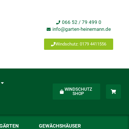
066 52 / 79 499 0
info@garten-heinemann.de
Windschutz: 0179 4411556
WINDSCHUTZ
SHOP
RGÄRTEN
GEWÄCHSHÄUSER