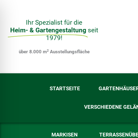
Zum
Inhalt
springen
Ihr Spezialist für die
Heim- & Gartengestaltung
seit
1979!
2
über 8.000 m
Ausstellungsfläche
STARTSEITE
GARTENHÄUSE
VERSCHIEDENE GELÄ
ehinderungsmodus
MARKISEN
TERRASSENÜB